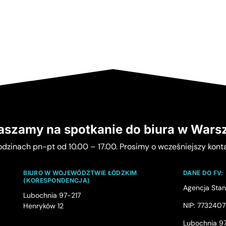
aszamy na spotkanie do biura w Wars
zinach pn-pt od 10.00 – 17.00. Prosimy o wcześniejszy konta
BIURO W WOJEWÓDZTWIE ŁÓDZKIM
DANE DO FV:
(KORESPONDENCJA)
Agencja Sta
Lubochnia 97-217
NIP: 7732407
Henryków 12
Lubochnia 9