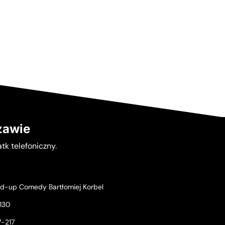
zawie
tk telefoniczny.
nd-up Comedy Bartłomiej Korbel
130
7-217