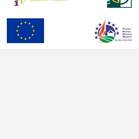
Materiał współfinansowany ze środków Unii
Europejskiej w ramach Programu Rozwoju Obszarów
Wiejskich na lata 2014-2020.