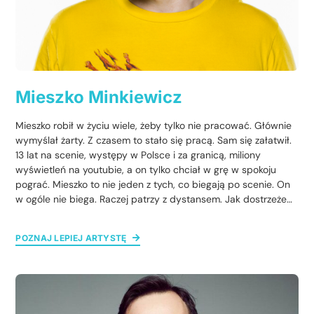
Mieszko Minkiewicz
Mieszko robił w życiu wiele, żeby tylko nie pracować. Głównie
wymyślał żarty. Z czasem to stało się pracą. Sam się załatwił.
13 lat na scenie, występy w Polsce i za granicą, miliony
wyświetleń na youtubie, a on tylko chciał w grę w spokoju
pograć. Mieszko to nie jeden z tych, co biegają po scenie. On
w ogóle nie biega. Raczej patrzy z dystansem. Jak dostrzeże
coś absurdalnego, to wyśmieje. Siebie też wyśmiewa, w
pierwszej kolejności. Ale humor Mieszka to nie tylko beka z
POZNAJ LEPIEJ ARTYSTĘ
codzienności. Znajdziecie i jakiś bardziej zaangażowany tekst
przemycony tu i tam. Bo największą ambicją Mieszka jest
kogoś poruszyć, samemu jak najmniej się ruszając. O, taki
właśnie. Ale poza tym głównie beka.